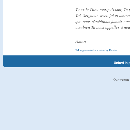
Tu es le Dieu tout-puissant, Tu
Toi, Seigneur, avec foi et amou
que nous n'oubliions jamais com
combien Tu nous appelles à nous
Amen
FaLang translation system by Faboba
United in 
Our website