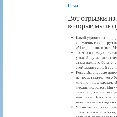
Назад
Вот отрывки из
которые мы пол
Какой удивительной ра
снимаешь с себя груз п
М
«Матери в молитве».
То, что я каждую неде
у ног Иисуса, наполня
стала намного богаче, с
этой молитвенной груп
Когда Вы впервые прис
не представляла, кого 
мне, но я последовала 
месяца молилась. Мы у
моей подругой и ожидае
женщины. Эти встречи 
нетерпением ожидаем
Я уже была очень близк
с Богом из-за той боли
больной, когда сегодн