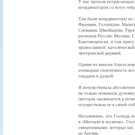
У нас прошла потрясающая,
координаторов со всего мира
Там были координаторы из А
Франции, Голландии, Мальт
Словакии, Швейцарии, Укра
регионов России: Москвы, С
Благовещенска, и там прису
православной, католической
лютеранской церквей.
Одним из многих благослов
очевидная сплоченность все
сердцем и душой.
Я почувствовала абсолютную
не только понимала духовн
(которая заключается в полн
осуществляла ее в своей со
Несомненно, что Господь и
в «Матерях в молитве». Гос
священниками, которые нас 
из Англии.