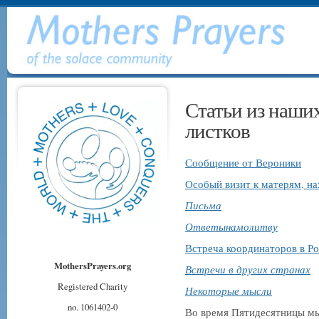
Статьи из наш
листков
Сообщение от Вероники
Особый визит к матерям, 
Письма
Ответы
намолитву
Встреча координаторов в Р
MothersPrayers.org
Встречи в других странах
Registered Charity
Некоторые мысли
no. 1061402-0
Во время Пятидесятницы мы