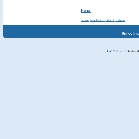
Назад
FaLang translation system by Faboba
United in 
DMC Firewall
is deve