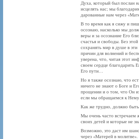
Духа, который был послан н
исцелять нас; мы благодари
дарованные нам через «Мате
В то время как я сижу и пи
осознаю, насколько мы долж
веры и за осознание Его бли
счастья и свободы. Без это
сохранять мир в душе в эти
причин для волнений и бесп
уверена, что, читая этот и
своем сердце благодарить Е
Его пути…
Но я также осознаю, что ес
ничего не знают о Боге и Е
прощении и о том, что Он и
если мы обращаемся к Нему
Как же трудно, должно быть
Мы очень часто встречаем 
своих детей и которые не зн
Возможно, это даст им шанс
через «Матерей в молитве».