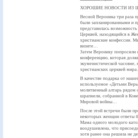
ХОРОШИЕ НОВОСТИ ИЗ 
Весной Вероника три раза п
были запланированными и п
представилась возможность
Церквей, находящийся в Жен
христианские конфессии. Мы
визите…
Затем Веронику попросили 
конференцию, которая должн
экуменистической часовне, 
христианских церквей мир
В качестве подарка от наше
используемое «Детьми Веры»
молитвенный алтарь рядом 
шрапнели, собранной в Кове
Мировой войны…
После этой встречи были пр
некоторых женщин ответы б
Мама одного молодого като
воодушевлена, что присоеди
хотя ранее она решила не де