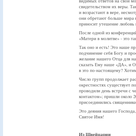
видимых ответов на свои м
свидетельством их веры. Та
и возрастают в вере, несмот
они обретают больше мира в
приносит утешение любовь и
После одной из конференци
«Матери в молитве» - это та
Так оно и есть! Это наше 
подчинение себя Богу и про
желание нашего Отца для на
сказать Ему наше «ДА», и О
в это по-настоящему? Хотим
Число групп продолжает рас
окрестностях существует по
проводили день встречи с 
контактом»; пришли около 20
присоединились священники
Это деяния нашего Господа,
Святое Имя!
Из Швейцарии