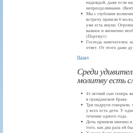
надеждой, даже если н
непреодолимыми. (Кент
Мы с глубоким волнени
встречу пришли 6 моло
уже есть внуки. Огромн
важное и жизненно нео
(Портмут)
Господь замечателен, 
ответ. От этого даже д
Назад
Среди удивител
молитву есть 
41-летний сын теперь ж
в гражданском браке.
Три подруги говорили, ч
у всех есть дети. У од
течение одного года.
Дочь приняли именно в 
того, как два раза ей б
У мужа было легочное з