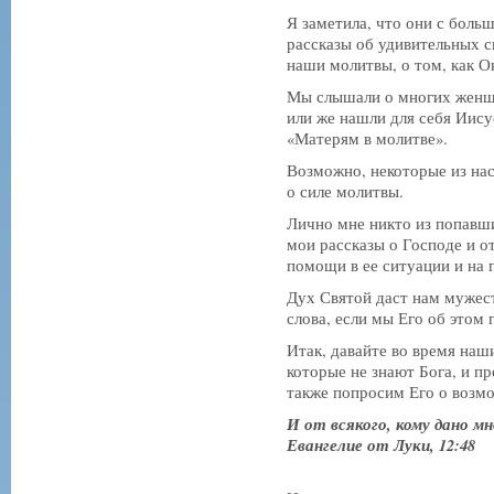
Я заметила, что они с боль
рассказы об удивительных с
наши молитвы, о том, как Он
Мы слышали о многих женщи
или же нашли для себя Иису
«Матерям в молитве».
Возможно, некоторые из на
о силе молитвы.
Лично мне никто из попавш
мои рассказы о Господе и о
помощи в ее ситуации и на 
Дух Святой даст нам мужес
слова, если мы Его об этом
Итак, давайте во время наши
которые не знают Бога, и п
также попросим Его о возмо
И от всякого, кому дано 
Евангелие
от
Луки
, 12:48