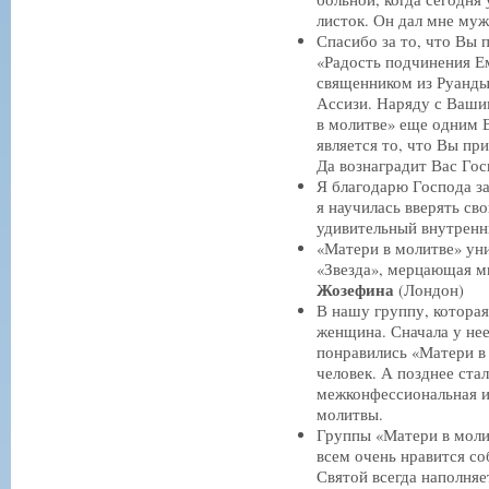
листок. Он дал мне му
Спасибо за то, что Вы 
«Радость подчинения Е
священником из Руанды,
Ассизи. Наряду с Ваши
в молитве» еще одним
является то, что Вы пр
Да вознаградит Вас Го
Я благодарю Господа за
я научилась вверять с
удивительный внутренн
«Матери в молитве» уни
«Звезда», мерцающая м
Жозефина
(Лондон)
В нашу группу, которая
женщина. Сначала у нее
понравились «Матери в 
человек. А позднее ста
межконфессиональная и 
молитвы.
Группы «Матери в молит
всем очень нравится со
Святой всегда наполня