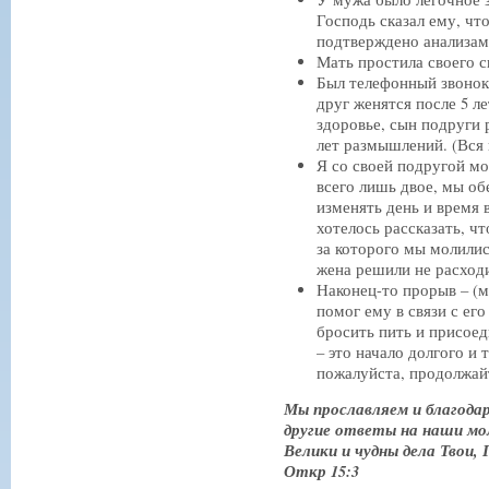
Господь сказал ему, что
подтверждено анализам
Мать простила своего с
Был телефонный звонок 
друг женятся после 5 л
здоровье, сын подруги 
лет размышлений. (Вся
Я со своей подругой мо
всего лишь двое, мы об
изменять день и время 
хотелось рассказать, ч
за которого мы молилис
жена решили не расход
Наконец-то прорыв – (м
помог ему в связи с ег
бросить пить и присое
– это начало долгого и 
пожалуйста, продолжайт
Мы прославляем и благодари
другие ответы на наши 
Велики и чудны дела Твои,
Откр 15:3