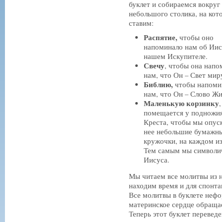
буклет и собираемся вокруг
небольшого столика, на ко
ставим:
Распятие,
чтобы оно
напоминало нам об Иис
нашем Искупителе.
Свечу
, чтобы она напо
нам, что Он – Свет мир
Библию,
чтобы напоми
нам, что Он – Слово Жи
Маленькую корзинку
помещается у подножи
Креста, чтобы мы опус
нее небольшие бумажн
кружочки, на каждом и
Тем самым мы символич
Иисуса.
Мы читаем все молитвы из н
находим время и для спонт
Все молитвы в буклете нефо
материнское сердце обращае
Теперь этот буклет переведе