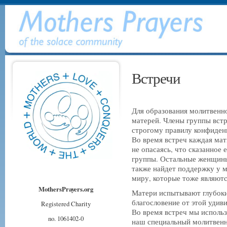
Встречи
Для образования молитвенн
матерей. Члены группы вст
строгому правилу конфиден
Во время встреч каждая мат
не опасаясь, что сказанное 
группы. Остальные женщины
также найдет поддержку у м
миру, которые тоже являютс
MothersPrayers.org
Матери испытывают глубок
благословение от этой удив
Registered Charity
Во время встреч мы исполь
no. 1061402-0
наш специальный молитвен