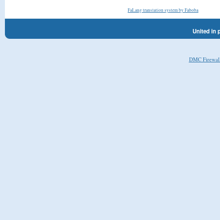
FaLang translation system by Faboba
United in 
DMC Firewal