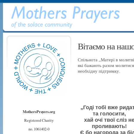
Вітаємо на нашо
Спільнота „Матері в молитв
які бажають разом молитися з
необхідну підтримку.
„Годі тобі вже рида
MothersPrayers.org
та голосити,
хай очі твої сліз н
Registered Charity
проливають!
no. 1061402-0
Є бо нагорода за бі