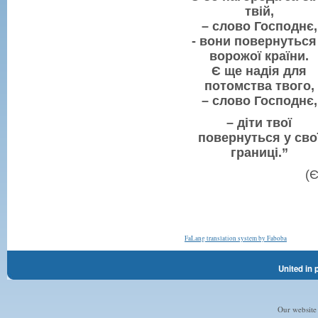
твій,
–
слово Господнє,
- вони повернуться
ворожої країни.
Є ще надія для
потомства твого,
–
слово Господнє,
–
діти твої
повернуться у сво
границі.”
(Є
FaLang translation system by Faboba
United in 
Our website