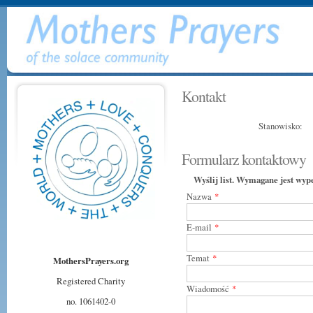
Kontakt
Stanowisko:
Formularz kontaktowy
Wyślij list. Wymagane jest wyp
Nazwa
*
E-mail
*
Temat
*
MothersPrayers.org
Registered Charity
Wiadomość
*
no. 1061402-0