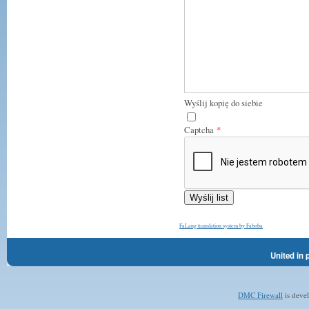
Wyślij kopię do siebie
Captcha
*
Wyślij list
FaLang translation system by Faboba
United in 
DMC Firewall
is deve