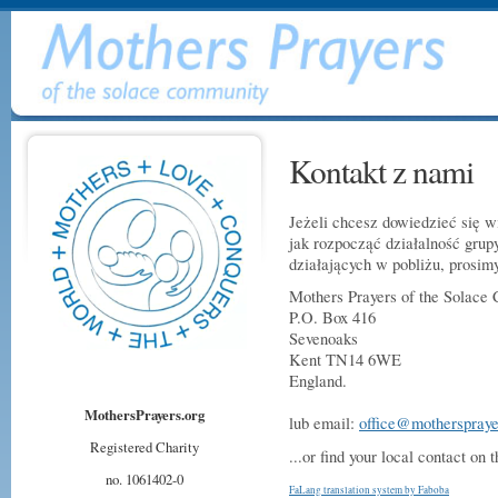
Kontakt z nami
Jeżeli chcesz dowiedzieć się w
jak rozpocząć działalność grup
działających w pobliżu, prosimy
Mothers Prayers of the Solace
P.O. Box 416
Sevenoaks
Kent TN14 6WE
England.
MothersPrayers.org
lub email:
office@motherspraye
Registered Charity
...or find your local contact o
no. 1061402-0
FaLang translation system by Faboba