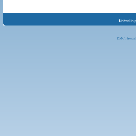
United in 
DMC Firewal